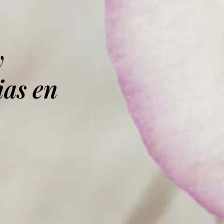
y
ias en