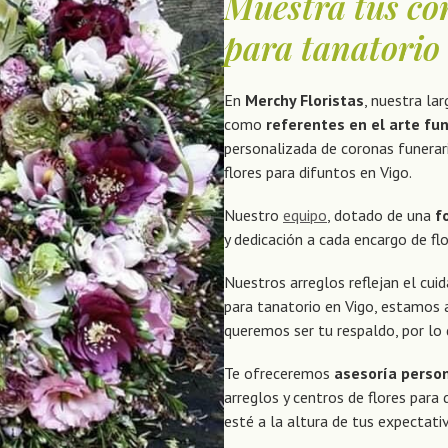
Muestra tus con
para tanatorio 
En
Merchy Floristas
, nuestra la
como
referentes en el arte fu
personalizada de coronas funerar
flores para difuntos en Vigo.
Nuestro
equipo
, dotado de una
f
y dedicación a cada encargo de fl
Nuestros arreglos reflejan el cui
para tanatorio en Vigo, estamos a
queremos ser tu respaldo, por lo
Te ofreceremos
asesoría perso
arreglos y centros de flores para
esté a la altura de tus expectati